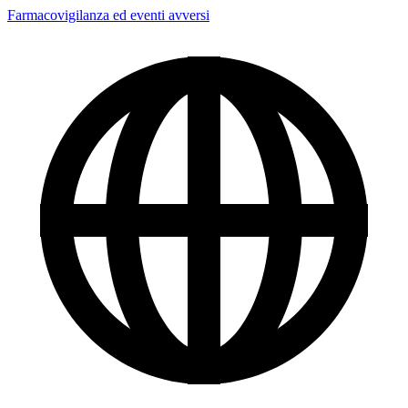
Farmacovigilanza ed eventi avversi