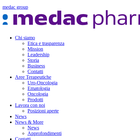
medac group
Chi siamo
Etica e trasparenza
Mission
Leadership
Storia
Business
Contatti
Aree Terapeutiche
Uro-Oncologia
Ematologia
Oncologia
Prodotti
Lavora con noi
Posizioni aperte
News
News & More
News
Approfondimenti
Contatti