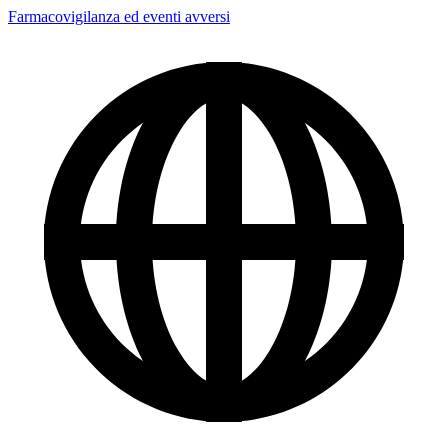
Farmacovigilanza ed eventi avversi